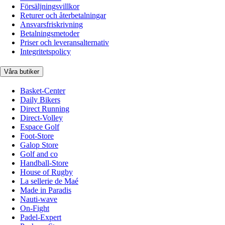
Försäljningsvillkor
Returer och återbetalningar
Ansvarsfriskrivning
Betalningsmetoder
Priser och leveransalternativ
Integritetspolicy
Våra butiker
Basket-Center
Daily Bikers
Direct Running
Direct-Volley
Espace Golf
Foot-Store
Galop Store
Golf and co
Handball-Store
House of Rugby
La sellerie de Maé
Made in Paradis
Nauti-wave
On-Fight
Padel-Expert