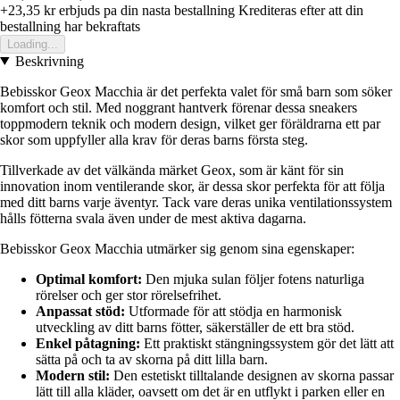
+23,35 kr
erbjuds pa din nasta bestallning
Krediteras efter att din
bestallning har bekraftats
Loading...
Beskrivning
Bebisskor Geox Macchia är det perfekta valet för små barn som söker
komfort och stil. Med noggrant hantverk förenar dessa sneakers
toppmodern teknik och modern design, vilket ger föräldrarna ett par
skor som uppfyller alla krav för deras barns första steg.
Tillverkade av det välkända märket Geox, som är känt för sin
innovation inom ventilerande skor, är dessa skor perfekta för att följa
med ditt barns varje äventyr. Tack vare deras unika ventilationssystem
hålls fötterna svala även under de mest aktiva dagarna.
Bebisskor Geox Macchia utmärker sig genom sina egenskaper:
Optimal komfort:
Den mjuka sulan följer fotens naturliga
rörelser och ger stor rörelsefrihet.
Anpassat stöd:
Utformade för att stödja en harmonisk
utveckling av ditt barns fötter, säkerställer de ett bra stöd.
Enkel påtagning:
Ett praktiskt stängningssystem gör det lätt att
sätta på och ta av skorna på ditt lilla barn.
Modern stil:
Den estetiskt tilltalande designen av skorna passar
lätt till alla kläder, oavsett om det är en utflykt i parken eller en