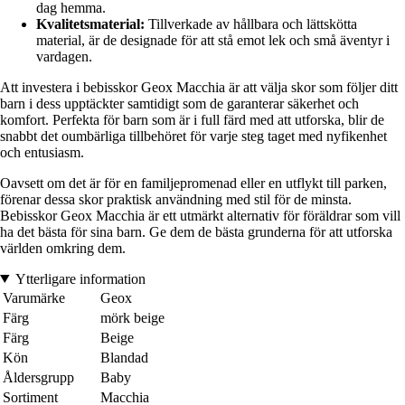
dag hemma.
Kvalitetsmaterial:
Tillverkade av hållbara och lättskötta
material, är de designade för att stå emot lek och små äventyr i
vardagen.
Att investera i bebisskor Geox Macchia är att välja skor som följer ditt
barn i dess upptäckter samtidigt som de garanterar säkerhet och
komfort. Perfekta för barn som är i full färd med att utforska, blir de
snabbt det oumbärliga tillbehöret för varje steg taget med nyfikenhet
och entusiasm.
Oavsett om det är för en familjepromenad eller en utflykt till parken,
förenar dessa skor praktisk användning med stil för de minsta.
Bebisskor Geox Macchia är ett utmärkt alternativ för föräldrar som vill
ha det bästa för sina barn. Ge dem de bästa grunderna för att utforska
världen omkring dem.
Ytterligare information
Varumärke
Geox
Färg
mörk beige
Färg
Beige
Kön
Blandad
Åldersgrupp
Baby
Sortiment
Macchia