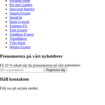
Pecheur-Store
Pet and Garden
Slowood Interior
Smash-Expert
Sneak'In
Sport is good
Training-Fit
Trek-Expert
Triathlon-Expert
TripnBikers
Vélo-Store
Winter-Expert
Prenumerera på vårt nyhetsbrev
Få 10 % rabatt när du prenumererar på vårt nyhetsbrev
Registrera dig
Håll kontakten
Följ oss på sociala medier