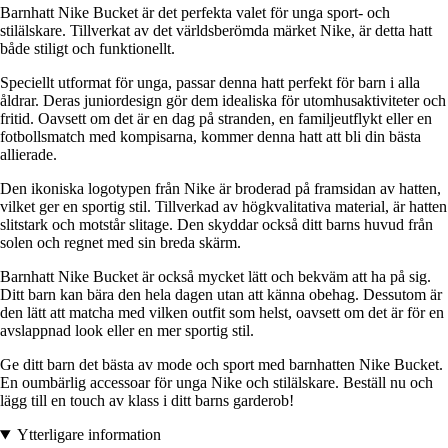
Barnhatt Nike Bucket är det perfekta valet för unga sport- och
stilälskare. Tillverkat av det världsberömda märket Nike, är detta hatt
både stiligt och funktionellt.
Speciellt utformat för unga, passar denna hatt perfekt för barn i alla
åldrar. Deras juniordesign gör dem idealiska för utomhusaktiviteter och
fritid. Oavsett om det är en dag på stranden, en familjeutflykt eller en
fotbollsmatch med kompisarna, kommer denna hatt att bli din bästa
allierade.
Den ikoniska logotypen från Nike är broderad på framsidan av hatten,
vilket ger en sportig stil. Tillverkad av högkvalitativa material, är hatten
slitstark och motstår slitage. Den skyddar också ditt barns huvud från
solen och regnet med sin breda skärm.
Barnhatt Nike Bucket är också mycket lätt och bekväm att ha på sig.
Ditt barn kan bära den hela dagen utan att känna obehag. Dessutom är
den lätt att matcha med vilken outfit som helst, oavsett om det är för en
avslappnad look eller en mer sportig stil.
Ge ditt barn det bästa av mode och sport med barnhatten Nike Bucket.
En oumbärlig accessoar för unga Nike och stilälskare. Beställ nu och
lägg till en touch av klass i ditt barns garderob!
Ytterligare information