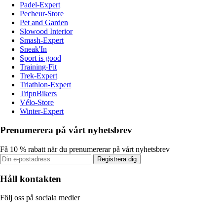
Padel-Expert
Pecheur-Store
Pet and Garden
Slowood Interior
Smash-Expert
Sneak'In
Sport is good
Training-Fit
Trek-Expert
Triathlon-Expert
TripnBikers
Vélo-Store
Winter-Expert
Prenumerera på vårt nyhetsbrev
Få 10 % rabatt när du prenumererar på vårt nyhetsbrev
Registrera dig
Håll kontakten
Följ oss på sociala medier