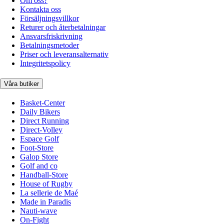
Om oss?
Kontakta oss
Försäljningsvillkor
Returer och återbetalningar
Ansvarsfriskrivning
Betalningsmetoder
Priser och leveransalternativ
Integritetspolicy
Våra butiker
Basket-Center
Daily Bikers
Direct Running
Direct-Volley
Espace Golf
Foot-Store
Galop Store
Golf and co
Handball-Store
House of Rugby
La sellerie de Maé
Made in Paradis
Nauti-wave
On-Fight