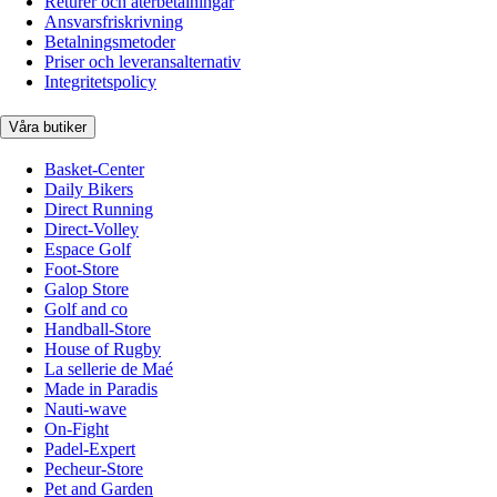
Returer och återbetalningar
Ansvarsfriskrivning
Betalningsmetoder
Priser och leveransalternativ
Integritetspolicy
Våra butiker
Basket-Center
Daily Bikers
Direct Running
Direct-Volley
Espace Golf
Foot-Store
Galop Store
Golf and co
Handball-Store
House of Rugby
La sellerie de Maé
Made in Paradis
Nauti-wave
On-Fight
Padel-Expert
Pecheur-Store
Pet and Garden