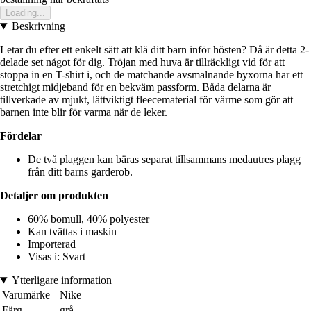
Loading...
Beskrivning
Letar du efter ett enkelt sätt att klä ditt barn inför hösten? Då är detta 2-
delade set något för dig. Tröjan med huva är tillräckligt vid för att
stoppa in en T-shirt i, och de matchande avsmalnande byxorna har ett
stretchigt midjeband för en bekväm passform. Båda delarna är
tillverkade av mjukt, lättviktigt fleecematerial för värme som gör att
barnen inte blir för varma när de leker.
Fördelar
De två plaggen kan bäras separat tillsammans medautres plagg
från ditt barns garderob.
Detaljer om produkten
60% bomull, 40% polyester
Kan tvättas i maskin
Importerad
Visas i: Svart
Ytterligare information
Varumärke
Nike
Färg
grå