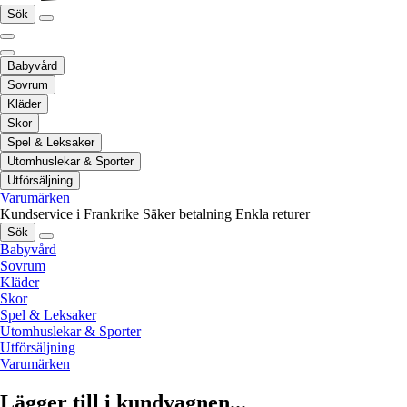
Sök
Babyvård
Sovrum
Kläder
Skor
Spel & Leksaker
Utomhuslekar & Sporter
Utförsäljning
Varumärken
Kundservice i Frankrike
Säker betalning
Enkla returer
Sök
Babyvård
Sovrum
Kläder
Skor
Spel & Leksaker
Utomhuslekar & Sporter
Utförsäljning
Varumärken
Lägger till i kundvagnen...