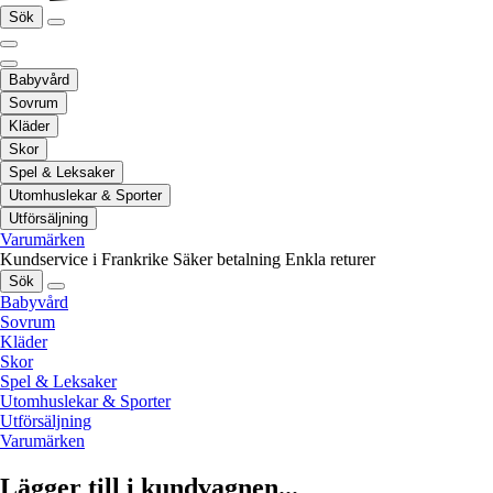
Sök
Babyvård
Sovrum
Kläder
Skor
Spel & Leksaker
Utomhuslekar & Sporter
Utförsäljning
Varumärken
Kundservice i Frankrike
Säker betalning
Enkla returer
Sök
Babyvård
Sovrum
Kläder
Skor
Spel & Leksaker
Utomhuslekar & Sporter
Utförsäljning
Varumärken
Lägger till i kundvagnen...