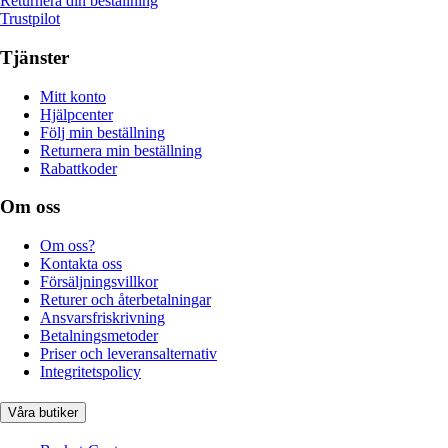
Returnera din beställning
Trustpilot
Tjänster
Mitt konto
Hjälpcenter
Följ min beställning
Returnera min beställning
Rabattkoder
Om oss
Om oss?
Kontakta oss
Försäljningsvillkor
Returer och återbetalningar
Ansvarsfriskrivning
Betalningsmetoder
Priser och leveransalternativ
Integritetspolicy
Våra butiker