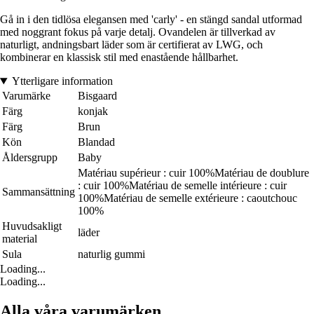
Gå in i den tidlösa elegansen med 'carly' - en stängd sandal utformad
med noggrant fokus på varje detalj. Ovandelen är tillverkad av
naturligt, andningsbart läder som är certifierat av LWG, och
kombinerar en klassisk stil med enastående hållbarhet.
Ytterligare information
Varumärke
Bisgaard
Färg
konjak
Färg
Brun
Kön
Blandad
Åldersgrupp
Baby
Matériau supérieur : cuir 100%Matériau de doublure
: cuir 100%Matériau de semelle intérieure : cuir
Sammansättning
100%Matériau de semelle extérieure : caoutchouc
100%
Huvudsakligt
läder
material
Sula
naturlig gummi
Loading...
Loading...
Alla våra varumärken