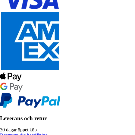
Leverans och retur
30 dagar öppet köp