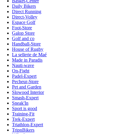
Basket-Center
Daily Bikers
Direct Running
Direct-Volley
Espace Golf
Foot-Store
Galop Store
Golf and co
Handball-Store
House of Rugby
La sellerie de Maé
Made in Paradis
Nauti-wave
On-Fight
Padel-Expert
Pecheur-Store
Pet and Garden
Slowood Interior
Smash-Expert
Sneak'In
Sport is good
Training-Fit
Trek-Expert
Triathlon-Expert
TripnBikers