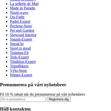
La sellerie de Maé
Made in Paradis
Nauti-wave
On-Fight
Padel-Expert
Pecheur-Store
Pet and Garden
Slowood Interior
Smash-Expert
Sneak'In
Sport is good
Training-Fit
Trek-Expert
Triathlon-Expert
TripnBikers
Vélo-Store
Winter-Expert
Prenumerera på vårt nyhetsbrev
Få 10 % rabatt när du prenumererar på vårt nyhetsbrev
Registrera dig
Håll kontakten