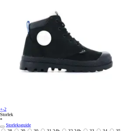
+-2
Storlek
*
Storleksguide
28
29
30
31
24h
32
24h
33
34
35