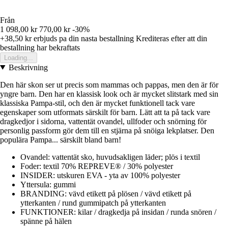
Från
1 098,00 kr
770,00 kr
-30%
+38,50 kr
erbjuds pa din nasta bestallning
Krediteras efter att din
bestallning har bekraftats
Loading...
Beskrivning
Den här skon ser ut precis som mammas och pappas, men den är för
yngre barn. Den har en klassisk look och är mycket slitstark med sin
klassiska Pampa-stil, och den är mycket funktionell tack vare
egenskaper som utformats särskilt för barn. Lätt att ta på tack vare
dragkedjor i sidorna, vattentät ovandel, ullfoder och snörning för
personlig passform gör dem till en stjärna på snöiga lekplatser. Den
populära Pampa... särskilt bland barn!
Ovandel: vattentät sko, huvudsakligen läder; plös i textil
Foder: textil 70% REPREVE® / 30% polyester
INSIDER: utskuren EVA - yta av 100% polyester
Yttersula: gummi
BRANDING: vävd etikett på plösen / vävd etikett på
ytterkanten / rund gummipatch på ytterkanten
FUNKTIONER: kilar / dragkedja på insidan / runda snören /
spänne på hälen