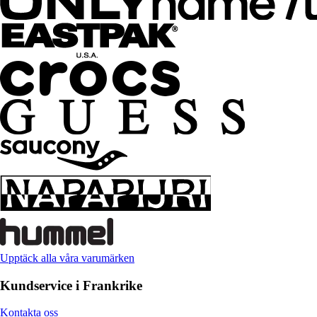
Upptäck alla våra varumärken
Kundservice i Frankrike
Kontakta oss