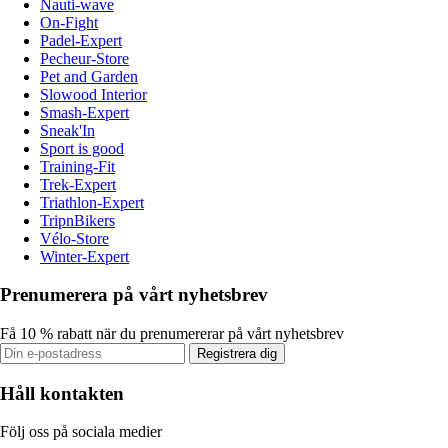
Nauti-wave
On-Fight
Padel-Expert
Pecheur-Store
Pet and Garden
Slowood Interior
Smash-Expert
Sneak'In
Sport is good
Training-Fit
Trek-Expert
Triathlon-Expert
TripnBikers
Vélo-Store
Winter-Expert
Prenumerera på vårt nyhetsbrev
Få 10 % rabatt när du prenumererar på vårt nyhetsbrev
Registrera dig
Håll kontakten
Följ oss på sociala medier