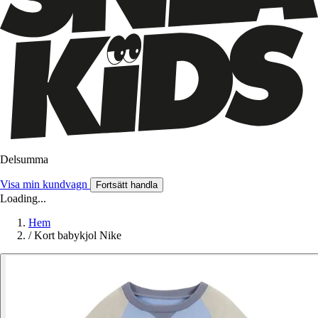
Delsumma
Visa min kundvagn
Fortsätt handla
Loading...
Hem
/
Kort babykjol Nike