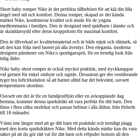
Short baby romper Nike är det perfekta tillbehöret för att klä din lilla
ängel med stil och komfort. Denna romper, skapad av det kända
märket Nike, kombinerar kvalitet och mode för de yngsta
medlemmarna i familjen. Den är designad med spädbarn i åtanke och
är skräddarsydd efter deras kroppsform för maximal komfort.
Den är tillverkad av kvalitetsmaterial och är både mjuk och slitstark, så
att den kan följa med barnet på alla äventyr. Den eleganta, moderna
designen påminner om Nike:s sportigaesprit, för en trendig look från
tidig ålder.
Nike baby short romper är också mycket praktisk, med tryckknappar
vid grenen för enkel ombyte och rapide. Dessutom ger det ventilerande
tyget bra luftcirkulation så att barnet alltid har det bekvämt, oavsett
temperaturen utomhus.
Oavsett om det är för en familjeutflykt eller en avkopplande dag
hemma, kommer denna sparkdräkt att vara perfekt för ditt barn. Den
finns i flera olika storlekar och passar bebisar i alla åldrar, från födseln
till 18 månader.
Vänta inte längre med att ge ditt barn ett praktiskt och trendigt plagg
med den korta sparkdräkten Nike. Med detta kända märke kan du vara
säker på att du gör rätt val för ditt barn och erbjuder honom all den