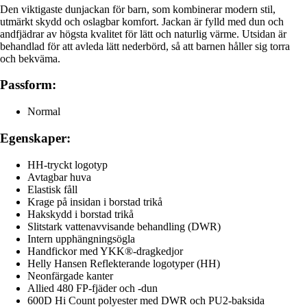
Den viktigaste dunjackan för barn, som kombinerar modern stil,
utmärkt skydd och oslagbar komfort. Jackan är fylld med dun och
andfjädrar av högsta kvalitet för lätt och naturlig värme. Utsidan är
behandlad för att avleda lätt nederbörd, så att barnen håller sig torra
och bekväma.
Passform:
Normal
Egenskaper:
HH-tryckt logotyp
Avtagbar huva
Elastisk fåll
Krage på insidan i borstad trikå
Hakskydd i borstad trikå
Slitstark vattenavvisande behandling (DWR)
Intern upphängningsögla
Handfickor med YKK®-dragkedjor
Helly Hansen Reflekterande logotyper (HH)
Neonfärgade kanter
Allied 480 FP-fjäder och -dun
600D Hi Count polyester med DWR och PU2-baksida