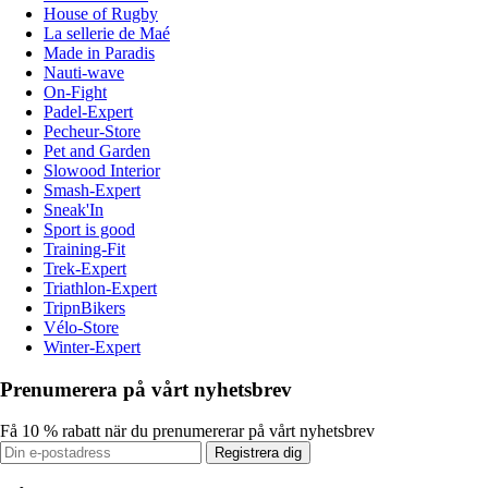
House of Rugby
La sellerie de Maé
Made in Paradis
Nauti-wave
On-Fight
Padel-Expert
Pecheur-Store
Pet and Garden
Slowood Interior
Smash-Expert
Sneak'In
Sport is good
Training-Fit
Trek-Expert
Triathlon-Expert
TripnBikers
Vélo-Store
Winter-Expert
Prenumerera på vårt nyhetsbrev
Få 10 % rabatt när du prenumererar på vårt nyhetsbrev
Registrera dig