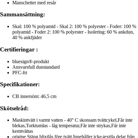
Manschetter med resår
Sammansättning:
Skal: 100 % polyamid - Skal 2: 100 % polyester - Foder: 100 %
polyamid - Foder 2: 100 % polyester - Isolering: 60 % ankdun,
40 % ankfjäder
Certifieringar :
bluesign®-produkt
Ansvarsfull dunstandard
PFC-fri
Specifikationer:
CB innersöm: 46,5 cm
Skötselråd:
Maskintvätt i varmt vatten - 40° C skonsam tvättcykel,Får inte
blekas,Torktumlas - låg temperatur,Får inte strykas,Får inte
kemtvättas
origine Stäng blixtlås före tvätt,Innehåller icke-textila delar från