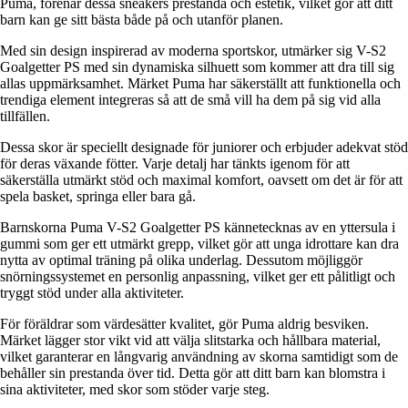
Puma, förenar dessa sneakers prestanda och estetik, vilket gör att ditt
barn kan ge sitt bästa både på och utanför planen.
Med sin design inspirerad av moderna sportskor, utmärker sig V-S2
Goalgetter PS med sin dynamiska silhuett som kommer att dra till sig
allas uppmärksamhet. Märket Puma har säkerställt att funktionella och
trendiga element integreras så att de små vill ha dem på sig vid alla
tillfällen.
Dessa skor är speciellt designade för juniorer och erbjuder adekvat stöd
för deras växande fötter. Varje detalj har tänkts igenom för att
säkerställa utmärkt stöd och maximal komfort, oavsett om det är för att
spela basket, springa eller bara gå.
Barnskorna Puma V-S2 Goalgetter PS kännetecknas av en yttersula i
gummi som ger ett utmärkt grepp, vilket gör att unga idrottare kan dra
nytta av optimal träning på olika underlag. Dessutom möjliggör
snörningssystemet en personlig anpassning, vilket ger ett pålitligt och
tryggt stöd under alla aktiviteter.
För föräldrar som värdesätter kvalitet, gör Puma aldrig besviken.
Märket lägger stor vikt vid att välja slitstarka och hållbara material,
vilket garanterar en långvarig användning av skorna samtidigt som de
behåller sin prestanda över tid. Detta gör att ditt barn kan blomstra i
sina aktiviteter, med skor som stöder varje steg.