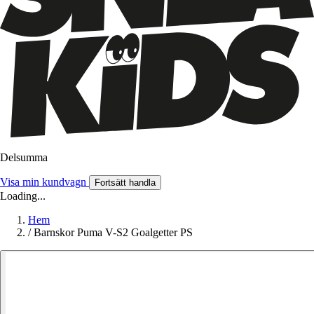
Delsumma
Visa min kundvagn
Fortsätt handla
Loading...
Hem
/
Barnskor Puma V-S2 Goalgetter PS