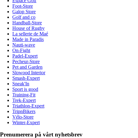
Espace Golf
Foot-Store
Galop Store
Golf and co
Handball-Store
House of Rugby
La sellerie de Maé
Made in Paradis
Nauti-wave
On-Fight
Padel-Expert
Pecheur-Store
Pet and Garden
Slowood Interior
Smash-Expert
Sneak'In
Sport is good
Training-Fit
Trek-Expert
Triathlon-Expert
TripnBikers
Vélo-Store
Winter-Expert
Prenumerera på vårt nyhetsbrev