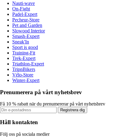
Nauti-wave
On-Fight
Padel-Expert
Pecheur-Store
Pet and Garden
Slowood Interior
Smash-Expert
Sneak'In
Sport is good
Training-Fit
Trek-Expert
Triathlon-Expert
TripnBikers
Vélo-Store
Winter-Expert
Prenumerera på vårt nyhetsbrev
Få 10 % rabatt när du prenumererar på vårt nyhetsbrev
Registrera dig
Håll kontakten
Följ oss på sociala medier