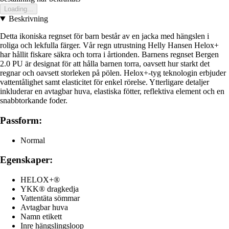
Loading...
Beskrivning
Detta ikoniska regnset för barn består av en jacka med hängslen i
roliga och lekfulla färger. Vår regn utrustning Helly Hansen Helox+
har hållit fiskare säkra och torra i årtionden. Barnens regnset Bergen
2.0 PU är designat för att hålla barnen torra, oavsett hur starkt det
regnar och oavsett storleken på pölen. Helox+-tyg teknologin erbjuder
vattentålighet samt elasticitet för enkel rörelse. Ytterligare detaljer
inkluderar en avtagbar huva, elastiska fötter, reflektiva element och en
snabbtorkande foder.
Passform:
Normal
Egenskaper:
HELOX+®
YKK® dragkedja
Vattentäta sömmar
Avtagbar huva
Namn etikett
Inre hängslingsloop