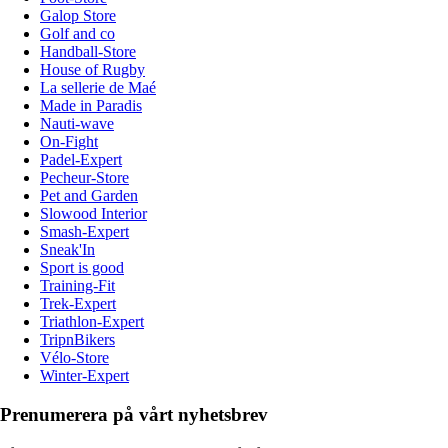
Galop Store
Golf and co
Handball-Store
House of Rugby
La sellerie de Maé
Made in Paradis
Nauti-wave
On-Fight
Padel-Expert
Pecheur-Store
Pet and Garden
Slowood Interior
Smash-Expert
Sneak'In
Sport is good
Training-Fit
Trek-Expert
Triathlon-Expert
TripnBikers
Vélo-Store
Winter-Expert
Prenumerera på vårt nyhetsbrev