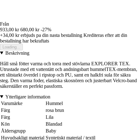
Från
933,00 kr
680,00 kr
-27%
+34,00 kr
erbjuds pa din nasta bestallning
Krediteras efter att din
bestallning har bekraftats
Loading...
Beskrivning
Håll små fötter varma och torra med stövlarna EXPLORER TEX.
Utrustade med ett vattentätt och andningsbart hummelTEX-membran,
ett slitstarkt överdel i ripstop och PU, samt en halkfri sula för säkra
steg. Den varma foder, elastiska skosnören och justerbart Velcro-band
säkerställer en perfekt passform.
Ytterligare information
Varumärke
Hummel
Färg
rosa brun
Färg
Lila
Kön
Blandad
Åldersgrupp
Baby
Huvudsakligt material
Syntetiskt material / textil