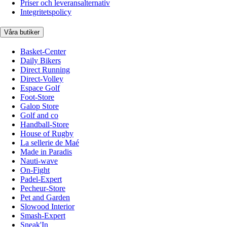
Priser och leveransalternativ
Integritetspolicy
Våra butiker
Basket-Center
Daily Bikers
Direct Running
Direct-Volley
Espace Golf
Foot-Store
Galop Store
Golf and co
Handball-Store
House of Rugby
La sellerie de Maé
Made in Paradis
Nauti-wave
On-Fight
Padel-Expert
Pecheur-Store
Pet and Garden
Slowood Interior
Smash-Expert
Sneak'In