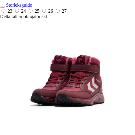
Storleksguide
23
24
25
26
27
Detta fält är obligatoriskt