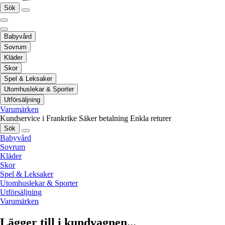
Sök
Babyvård
Sovrum
Kläder
Skor
Spel & Leksaker
Utomhuslekar & Sporter
Utförsäljning
Varumärken
Kundservice i Frankrike
Säker betalning
Enkla returer
Sök
Babyvård
Sovrum
Kläder
Skor
Spel & Leksaker
Utomhuslekar & Sporter
Utförsäljning
Varumärken
Lägger till i kundvagnen...