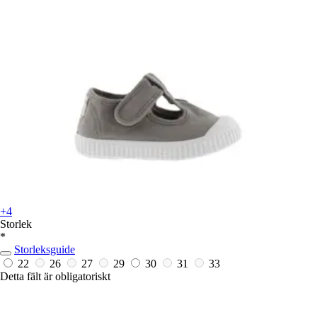
+4
Storlek
*
Storleksguide
22
26
27
29
30
31
33
Detta fält är obligatoriskt