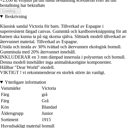
+23,60 kr
erbjuds pa din nasta bestallning
Krediteras efter att din
bestallning har bekraftats
Loading...
Beskrivning
Klassisk sandal Victoria för barn. Tillverkad av Espagne i
superresistent färgad canvas. Gummitå och kardborreknäppning för att
barnen ska kunna ta på sig skorna själva. Slitstark modell tillverkad av
återvunnet material. Tillverkad av Espagne.
Utsida och insida av 30% tvättad och återvunnen ekologisk bomull.
Gummisula med 20% återvunnet innehåll.
INKLUDERAR en 3 mm dämpad innersula i polyuretan och bomull.
Denna modell innehåller inga animaliskaorigine komponenter.
Hållbar "Dear World"-modell.
VIKTIGT ! vi rekommenderar en storlek större än vanligt.
Ytterligare information
Varumärke
Victoria
Färg
grå
Färg
Grå
Kön
Blandad
Åldersgrupp
Junior
Sortiment
1915
Huvudsakligt material
bomull