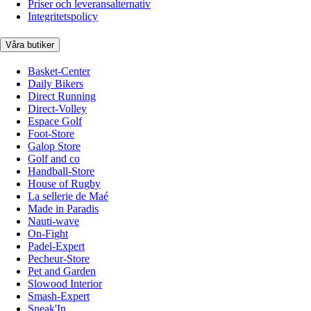
Priser och leveransalternativ
Integritetspolicy
Våra butiker
Basket-Center
Daily Bikers
Direct Running
Direct-Volley
Espace Golf
Foot-Store
Galop Store
Golf and co
Handball-Store
House of Rugby
La sellerie de Maé
Made in Paradis
Nauti-wave
On-Fight
Padel-Expert
Pecheur-Store
Pet and Garden
Slowood Interior
Smash-Expert
Sneak'In