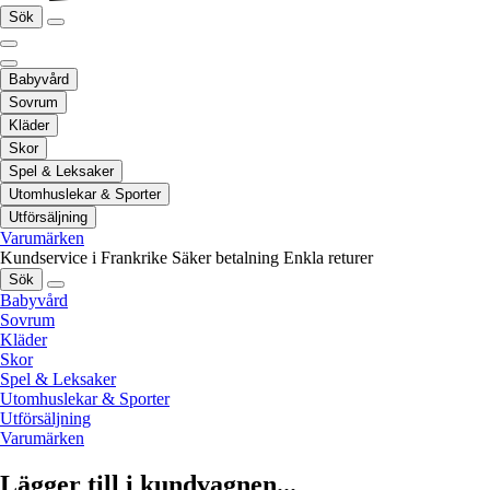
Sök
Babyvård
Sovrum
Kläder
Skor
Spel & Leksaker
Utomhuslekar & Sporter
Utförsäljning
Varumärken
Kundservice i Frankrike
Säker betalning
Enkla returer
Sök
Babyvård
Sovrum
Kläder
Skor
Spel & Leksaker
Utomhuslekar & Sporter
Utförsäljning
Varumärken
Lägger till i kundvagnen...