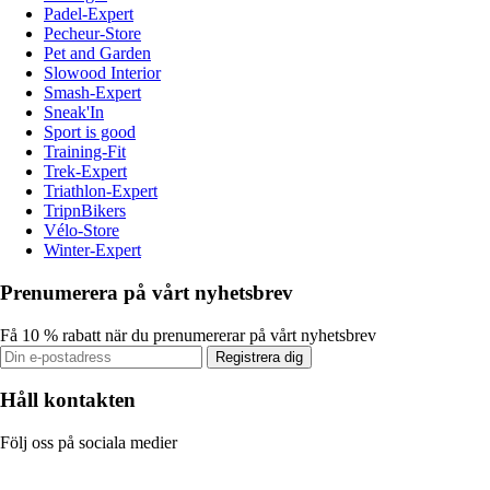
Padel-Expert
Pecheur-Store
Pet and Garden
Slowood Interior
Smash-Expert
Sneak'In
Sport is good
Training-Fit
Trek-Expert
Triathlon-Expert
TripnBikers
Vélo-Store
Winter-Expert
Prenumerera på vårt nyhetsbrev
Få 10 % rabatt när du prenumererar på vårt nyhetsbrev
Registrera dig
Håll kontakten
Följ oss på sociala medier