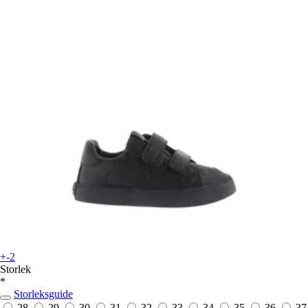
+-2
Storlek
*
Storleksguide
28
29
30
31
32
33
34
35
36
37