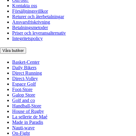
Om oss?
Kontakta oss
Försäljningsvillkor
Returer och återbetalningar
Ansvarsfriskrivning
Betalningsmetoder
Priser och leveransalternativ
Integritetspolicy
Våra butiker
Basket-Center
Daily Bikers
Direct Running
Direct-Volley
Espace Golf
Foot-Store
Galop Store
Golf and co
Handball-Store
House of Rugby
La sellerie de Maé
Made in Paradis
Nauti-wave
On-Fight