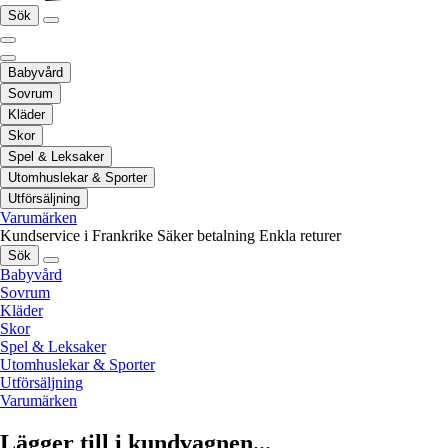
Sök
Babyvård
Sovrum
Kläder
Skor
Spel & Leksaker
Utomhuslekar & Sporter
Utförsäljning
Varumärken
Kundservice i Frankrike
Säker betalning
Enkla returer
Sök
Babyvård
Sovrum
Kläder
Skor
Spel & Leksaker
Utomhuslekar & Sporter
Utförsäljning
Varumärken
Lägger till i kundvagnen...