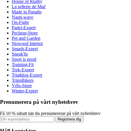
House of Rugby
La sellerie de Maé
Made in Paradis
Nauti-wave
On-Fight
Padel-Expert
Pecheur-Store
Pet and Garden
Slowood Interior
Smash-Expert
Sneak'In
Sport is good
Training-Fit
Trek-Expert
Triathlon-Expert
TripnBikers
Vélo-Store
Winter-Expert
Prenumerera på vårt nyhetsbrev
Få 10 % rabatt när du prenumererar på vårt nyhetsbrev
Registrera dig
Håll kontakten