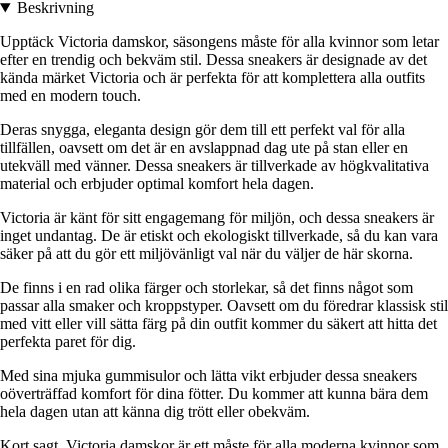
Beskrivning
Upptäck Victoria damskor, säsongens måste för alla kvinnor som letar
efter en trendig och bekväm stil. Dessa sneakers är designade av det
kända märket Victoria och är perfekta för att komplettera alla outfits
med en modern touch.
Deras snygga, eleganta design gör dem till ett perfekt val för alla
tillfällen, oavsett om det är en avslappnad dag ute på stan eller en
utekväll med vänner. Dessa sneakers är tillverkade av högkvalitativa
material och erbjuder optimal komfort hela dagen.
Victoria är känt för sitt engagemang för miljön, och dessa sneakers är
inget undantag. De är etiskt och ekologiskt tillverkade, så du kan vara
säker på att du gör ett miljövänligt val när du väljer de här skorna.
De finns i en rad olika färger och storlekar, så det finns något som
passar alla smaker och kroppstyper. Oavsett om du föredrar klassisk stil
med vitt eller vill sätta färg på din outfit kommer du säkert att hitta det
perfekta paret för dig.
Med sina mjuka gummisulor och lätta vikt erbjuder dessa sneakers
oöverträffad komfort för dina fötter. Du kommer att kunna bära dem
hela dagen utan att känna dig trött eller obekväm.
Kort sagt, Victoria damskor är ett måste för alla moderna kvinnor som