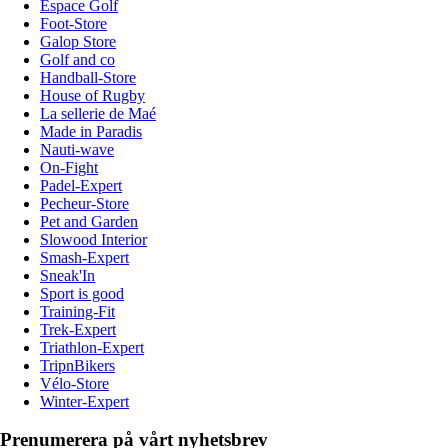
Espace Golf
Foot-Store
Galop Store
Golf and co
Handball-Store
House of Rugby
La sellerie de Maé
Made in Paradis
Nauti-wave
On-Fight
Padel-Expert
Pecheur-Store
Pet and Garden
Slowood Interior
Smash-Expert
Sneak'In
Sport is good
Training-Fit
Trek-Expert
Triathlon-Expert
TripnBikers
Vélo-Store
Winter-Expert
Prenumerera på vårt nyhetsbrev