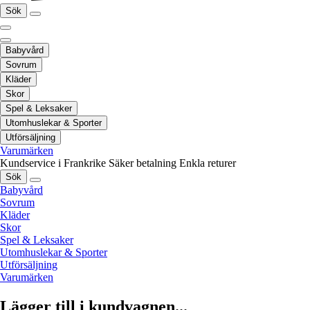
Sök
Babyvård
Sovrum
Kläder
Skor
Spel & Leksaker
Utomhuslekar & Sporter
Utförsäljning
Varumärken
Kundservice i Frankrike
Säker betalning
Enkla returer
Sök
Babyvård
Sovrum
Kläder
Skor
Spel & Leksaker
Utomhuslekar & Sporter
Utförsäljning
Varumärken
Lägger till i kundvagnen...