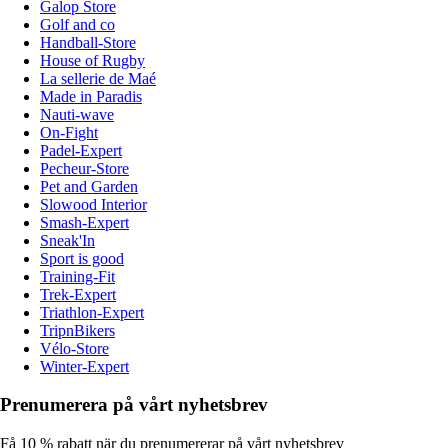
Galop Store
Golf and co
Handball-Store
House of Rugby
La sellerie de Maé
Made in Paradis
Nauti-wave
On-Fight
Padel-Expert
Pecheur-Store
Pet and Garden
Slowood Interior
Smash-Expert
Sneak'In
Sport is good
Training-Fit
Trek-Expert
Triathlon-Expert
TripnBikers
Vélo-Store
Winter-Expert
Prenumerera på vårt nyhetsbrev
Få 10 % rabatt när du prenumererar på vårt nyhetsbrev