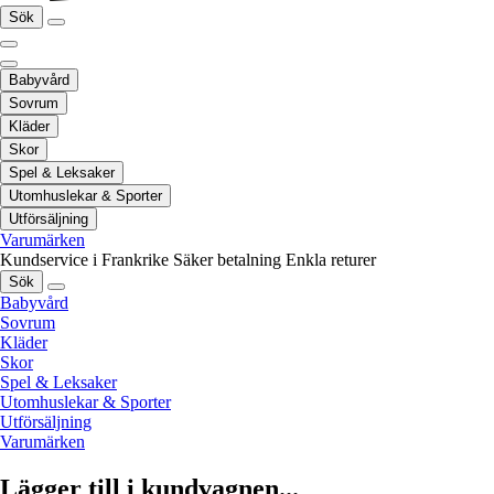
Sök
Babyvård
Sovrum
Kläder
Skor
Spel & Leksaker
Utomhuslekar & Sporter
Utförsäljning
Varumärken
Kundservice i Frankrike
Säker betalning
Enkla returer
Sök
Babyvård
Sovrum
Kläder
Skor
Spel & Leksaker
Utomhuslekar & Sporter
Utförsäljning
Varumärken
Lägger till i kundvagnen...