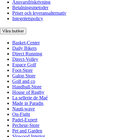
Ansvarsfriskrivning
Betalningsmetoder
Priser och leveransalternativ
Integritetspolicy
Våra butiker
Basket-Center
Daily Bikers
Direct Running
Direct-Volley
Espace Golf
Foot-Store
Galop Store
Golf and co
Handball-Store
House of Rugby
La sellerie de Maé
Made in Paradis
Nauti-wave
On-Fight
Padel-Expert
Pecheur-Store
Pet and Garden
Slowood Interior