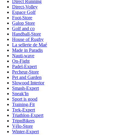
Direct Running
Direct-Volley
Espace Golf
Foot-Store
Galop Store
Golf and co
Handball-Store
House of Rugby
La sellerie de Maé
Made in Paradis
Nauti-wave
On-Fight
Padel-Expert
Pecheur-Store
Pet and Garden
Slowood Interior
Smash-Expert
Sneak'In
Sport is good
Training-Fit
Trek-Expert
Triathlon-Expert
TripnBikers
Vélo-Store
Winter-Expert