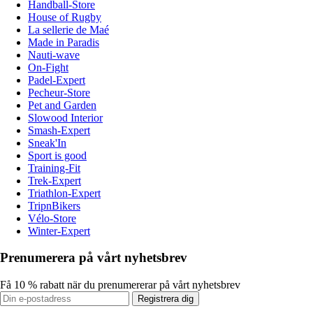
Handball-Store
House of Rugby
La sellerie de Maé
Made in Paradis
Nauti-wave
On-Fight
Padel-Expert
Pecheur-Store
Pet and Garden
Slowood Interior
Smash-Expert
Sneak'In
Sport is good
Training-Fit
Trek-Expert
Triathlon-Expert
TripnBikers
Vélo-Store
Winter-Expert
Prenumerera på vårt nyhetsbrev
Få 10 % rabatt när du prenumererar på vårt nyhetsbrev
Registrera dig