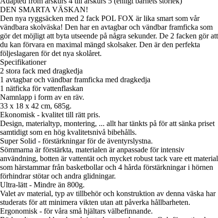
Adapted from årskurs 4 till årskurs 5 (enligt barnets storlek)
DEN SMARTA VÄSKAN!
Den nya ryggsäcken med 2 fack POL FOX är lika smart som vår
vändbara skolväska! Den har en avtagbar och vändbar framficka som
gör det möjligt att byta utseende på några sekunder. De 2 facken gör att
du kan förvara en maximal mängd skolsaker. Den är den perfekta
följeslagaren för det nya skolåret.
Specifikationer
2 stora fack med dragkedja
1 avtagbar och vändbar framficka med dragkedja
1 nätficka för vattenflaskan
Namnlapp i form av en räv.
33 x 18 x 42 cm, 685g.
Ekonomisk - kvalitet till rätt pris.
Design, materialtyp, montering, ... allt har tänkts på för att sänka priset
samtidigt som en hög kvalitetsnivå bibehålls.
Super Solid - förstärkningar för de äventyrslystna.
Sömmarna är förstärkta, materialen är anpassade för intensiv
användning, botten är vattentät och mycket robust tack vare ett material
som härstammar från basketbollar och 4 hårda förstärkningar i hörnen
förhindrar stötar och andra glidningar.
Ultra-lätt - Mindre än 800g.
Valet av material, typ av tillbehör och konstruktion av denna väska har
studerats för att minimera vikten utan att påverka hållbarheten.
Ergonomisk - för våra små hjältars välbefinnande.