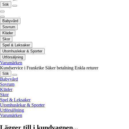
Sök
Babyvård
Sovrum
Kläder
Skor
Spel & Leksaker
Utomhuslekar & Sporter
Utförsäljning
Varumärken
Kundservice i Frankrike
Säker betalning
Enkla returer
Sök
Babyvård
Sovrum
Kläder
Skor
Spel & Leksaker
Utomhuslekar & Sporter
Utförsäljning
Varumärken
Lägger till i kundvagnen...