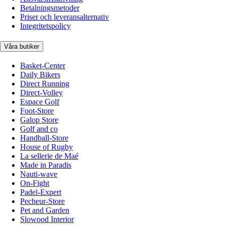
Betalningsmetoder
Priser och leveransalternativ
Integritetspolicy
Våra butiker
Basket-Center
Daily Bikers
Direct Running
Direct-Volley
Espace Golf
Foot-Store
Galop Store
Golf and co
Handball-Store
House of Rugby
La sellerie de Maé
Made in Paradis
Nauti-wave
On-Fight
Padel-Expert
Pecheur-Store
Pet and Garden
Slowood Interior