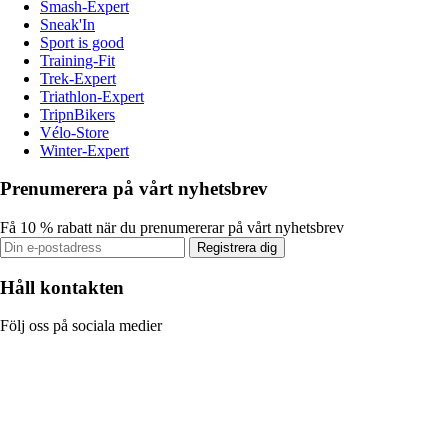
Smash-Expert
Sneak'In
Sport is good
Training-Fit
Trek-Expert
Triathlon-Expert
TripnBikers
Vélo-Store
Winter-Expert
Prenumerera på vårt nyhetsbrev
Få 10 % rabatt när du prenumererar på vårt nyhetsbrev
Registrera dig
Håll kontakten
Följ oss på sociala medier