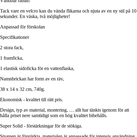
Vändbar rabatt!
Tack vare en velcro kan du vända flikarna och njuta av en ny stil på 10
sekunder. En väska, två möjligheter!
Anpassad för förskolan
Specifikationer
2 stora fack,
1 framficka,
1 elastisk sidoficka för en vattenflaska,
Namnbrickan har form av en räv,
38 x 14 x 32 cm, 740g.
Ekonomisk - kvalitet till rätt pris.
Design, typ av material, montering, … allt har tänkts igenom för att
hålla priset nere samtidigt som en hög kvalitet bibehålls.
Super Solid - förstärkningar för de stökiga.
Stygnen är förstärkta, materialen är anpassade för intensiv användning,