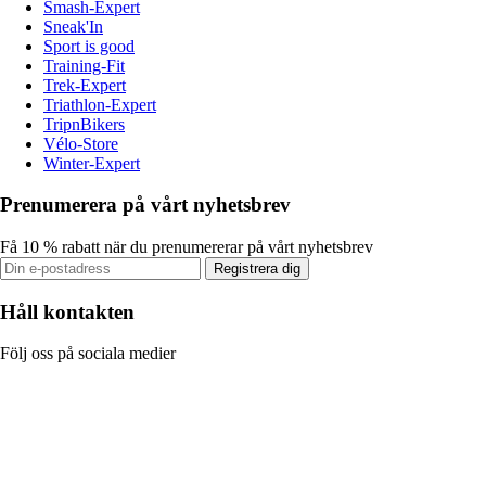
Smash-Expert
Sneak'In
Sport is good
Training-Fit
Trek-Expert
Triathlon-Expert
TripnBikers
Vélo-Store
Winter-Expert
Prenumerera på vårt nyhetsbrev
Få 10 % rabatt när du prenumererar på vårt nyhetsbrev
Registrera dig
Håll kontakten
Följ oss på sociala medier