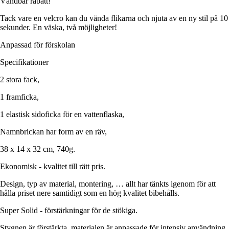
Vändbar rabatt!
Tack vare en velcro kan du vända flikarna och njuta av en ny stil på 10
sekunder. En väska, två möjligheter!
Anpassad för förskolan
Specifikationer
2 stora fack,
1 framficka,
1 elastisk sidoficka för en vattenflaska,
Namnbrickan har form av en räv,
38 x 14 x 32 cm, 740g.
Ekonomisk - kvalitet till rätt pris.
Design, typ av material, montering, … allt har tänkts igenom för att
hålla priset nere samtidigt som en hög kvalitet bibehålls.
Super Solid - förstärkningar för de stökiga.
Stygnen är förstärkta, materialen är anpassade för intensiv användning,