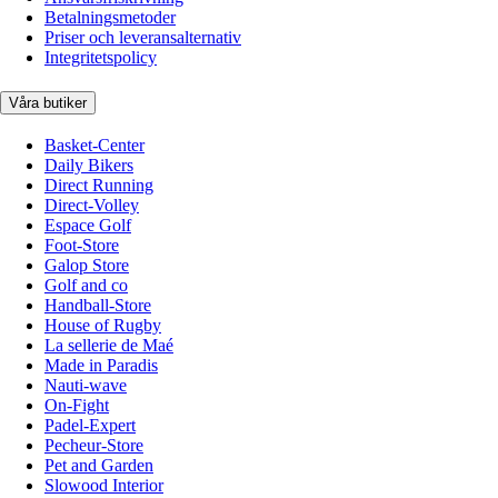
Betalningsmetoder
Priser och leveransalternativ
Integritetspolicy
Våra butiker
Basket-Center
Daily Bikers
Direct Running
Direct-Volley
Espace Golf
Foot-Store
Galop Store
Golf and co
Handball-Store
House of Rugby
La sellerie de Maé
Made in Paradis
Nauti-wave
On-Fight
Padel-Expert
Pecheur-Store
Pet and Garden
Slowood Interior