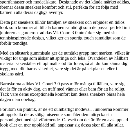
sportfantaster och modeälskare. Designade av det kända märket adidas,
förenar dessa sneakers komfort och stil, perfekta för att följa med
barnen i alla deras dagliga äventyr.
Detta par sneakers tillhör familjen av sneakers och erbjuder en tidlös
look som kommer att tilltala barnen samtidigt som de passar perfekt in i
juniorernas garderob. adidas VL Court 3.0 utmärker sig med sin
tennisinspirerade design, vilket ger en sportig touch samtidigt som de
förblir trendiga.
Med en slitstark gummisula ger de utmärkt grepp mot marken, vilket är
viktigt för unga som älskar att springa och leka. Ovandelen av hållbart
material säkerställer ett optimalt stöd för foten, så att du kan känna dig
trygg med ditt barns säkerhet, vare sig det är på lekplatsen eller i
skolans gård.
Barnskorna adidas VL Court 3.0 passar för många tillfällen, vare sig
det är för en aktiv dag, en träff med vänner eller bara för att ha roligt.
Tack vare deras exceptionella komfort kan dessa sneakers bäras hela
dagen utan obehag.
Förutom sin praktik, är de ett oumbärligt modeval. Juniorerna kommer
att uppskatta deras stiliga utseende som låter dem uttrycka sin
personlighet med självförtroende. Oavsett om det är för en avslappnad
look eller en mer uppklädd stil, anpassar sig dessa skor till alla stilar.