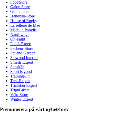
Foot-Store
Galop Store
Golf and co
Handball-Store
House of Rugby
La sellerie de Maé
Made in Paradis
Nauti-wave
On-Fight
Padel-Expert
Pecheur-Store
Pet and Garden
Slowood Interior
Smash-Expert
Sneak'In
Sport is good
Training-Fit
Trek-Expert
Triathlon-Expert
TripnBikers
Vélo-Store
Winter-Expert
Prenumerera på vårt nyhetsbrev