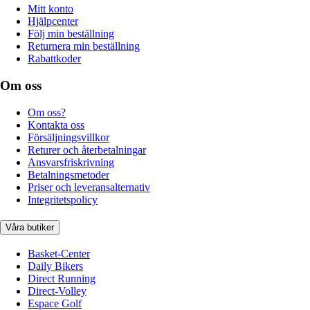
Mitt konto
Hjälpcenter
Följ min beställning
Returnera min beställning
Rabattkoder
Om oss
Om oss?
Kontakta oss
Försäljningsvillkor
Returer och återbetalningar
Ansvarsfriskrivning
Betalningsmetoder
Priser och leveransalternativ
Integritetspolicy
Våra butiker
Basket-Center
Daily Bikers
Direct Running
Direct-Volley
Espace Golf