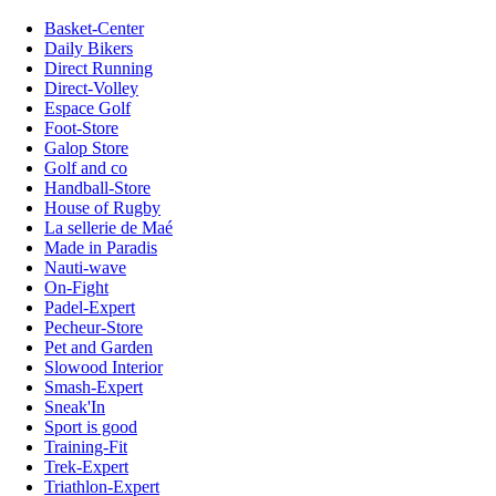
Basket-Center
Daily Bikers
Direct Running
Direct-Volley
Espace Golf
Foot-Store
Galop Store
Golf and co
Handball-Store
House of Rugby
La sellerie de Maé
Made in Paradis
Nauti-wave
On-Fight
Padel-Expert
Pecheur-Store
Pet and Garden
Slowood Interior
Smash-Expert
Sneak'In
Sport is good
Training-Fit
Trek-Expert
Triathlon-Expert