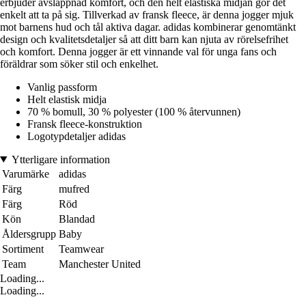
erbjuder avslappnad komfort, och den helt elastiska midjan gör det
enkelt att ta på sig. Tillverkad av fransk fleece, är denna jogger mjuk
mot barnens hud och tål aktiva dagar. adidas kombinerar genomtänkt
design och kvalitetsdetaljer så att ditt barn kan njuta av rörelsefrihet
och komfort. Denna jogger är ett vinnande val för unga fans och
föräldrar som söker stil och enkelhet.
Vanlig passform
Helt elastisk midja
70 % bomull, 30 % polyester (100 % återvunnen)
Fransk fleece-konstruktion
Logotypdetaljer adidas
Ytterligare information
Varumärke
adidas
Färg
mufred
Färg
Röd
Kön
Blandad
Åldersgrupp
Baby
Sortiment
Teamwear
Team
Manchester United
Loading...
Loading...