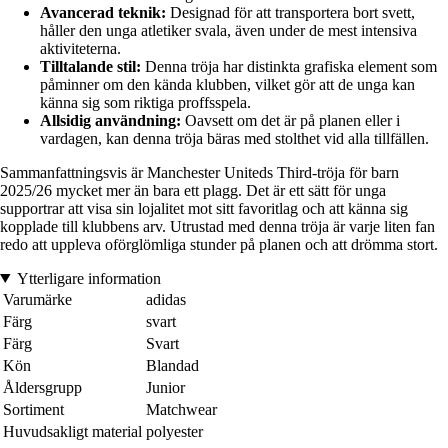
Avancerad teknik:
Designad för att transportera bort svett,
håller den unga atletiker svala, även under de mest intensiva
aktiviteterna.
Tilltalande stil:
Denna tröja har distinkta grafiska element som
påminner om den kända klubben, vilket gör att de unga kan
känna sig som riktiga proffsspela.
Allsidig användning:
Oavsett om det är på planen eller i
vardagen, kan denna tröja bäras med stolthet vid alla tillfällen.
Sammanfattningsvis är Manchester Uniteds Third-tröja för barn
2025/26 mycket mer än bara ett plagg. Det är ett sätt för unga
supportrar att visa sin lojalitet mot sitt favoritlag och att känna sig
kopplade till klubbens arv. Utrustad med denna tröja är varje liten fan
redo att uppleva oförglömliga stunder på planen och att drömma stort.
Ytterligare information
Varumärke
adidas
Färg
svart
Färg
Svart
Kön
Blandad
Åldersgrupp
Junior
Sortiment
Matchwear
Huvudsakligt material
polyester