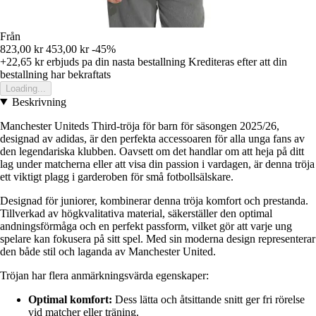
Från
823,00 kr
453,00 kr
-45%
+22,65 kr
erbjuds pa din nasta bestallning
Krediteras efter att din
bestallning har bekraftats
Loading...
Beskrivning
Manchester Uniteds Third-tröja för barn för säsongen 2025/26,
designad av adidas, är den perfekta accessoaren för alla unga fans av
den legendariska klubben. Oavsett om det handlar om att heja på ditt
lag under matcherna eller att visa din passion i vardagen, är denna tröja
ett viktigt plagg i garderoben för små fotbollsälskare.
Designad för juniorer, kombinerar denna tröja komfort och prestanda.
Tillverkad av högkvalitativa material, säkerställer den optimal
andningsförmåga och en perfekt passform, vilket gör att varje ung
spelare kan fokusera på sitt spel. Med sin moderna design representerar
den både stil och laganda av Manchester United.
Tröjan har flera anmärkningsvärda egenskaper:
Optimal komfort:
Dess lätta och åtsittande snitt ger fri rörelse
vid matcher eller träning.