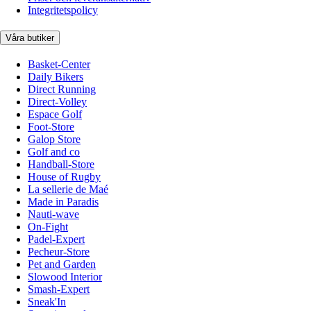
Integritetspolicy
Våra butiker
Basket-Center
Daily Bikers
Direct Running
Direct-Volley
Espace Golf
Foot-Store
Galop Store
Golf and co
Handball-Store
House of Rugby
La sellerie de Maé
Made in Paradis
Nauti-wave
On-Fight
Padel-Expert
Pecheur-Store
Pet and Garden
Slowood Interior
Smash-Expert
Sneak'In