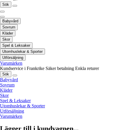
Sök
Babyvård
Sovrum
Kläder
Skor
Spel & Leksaker
Utomhuslekar & Sporter
Utförsäljning
Varumärken
Kundservice i Frankrike
Säker betalning
Enkla returer
Sök
Babyvård
Sovrum
Kläder
Skor
Spel & Leksaker
Utomhuslekar & Sporter
Utförsäljning
Varumärken
Lägger till i kundvagnen...