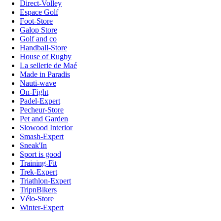
Direct-Volley
Espace Golf
Foot-Store
Galop Store
Golf and co
Handball-Store
House of Rugby
La sellerie de Maé
Made in Paradis
Nauti-wave
On-Fight
Padel-Expert
Pecheur-Store
Pet and Garden
Slowood Interior
Smash-Expert
Sneak'In
Sport is good
Training-Fit
Trek-Expert
Triathlon-Expert
TripnBikers
Vélo-Store
Winter-Expert