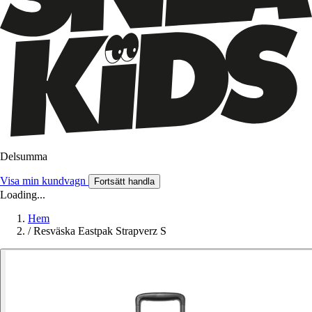
Delsumma
Visa min kundvagn
Fortsätt handla
Loading...
Hem
/
Resväska Eastpak Strapverz S