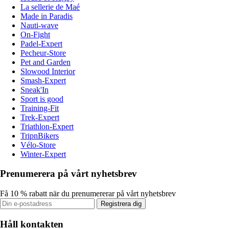
La sellerie de Maé
Made in Paradis
Nauti-wave
On-Fight
Padel-Expert
Pecheur-Store
Pet and Garden
Slowood Interior
Smash-Expert
Sneak'In
Sport is good
Training-Fit
Trek-Expert
Triathlon-Expert
TripnBikers
Vélo-Store
Winter-Expert
Prenumerera på vårt nyhetsbrev
Få 10 % rabatt när du prenumererar på vårt nyhetsbrev
Registrera dig
Håll kontakten