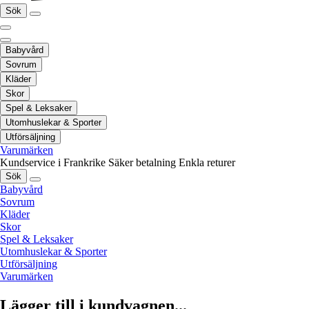
Sök
Babyvård
Sovrum
Kläder
Skor
Spel & Leksaker
Utomhuslekar & Sporter
Utförsäljning
Varumärken
Kundservice i Frankrike
Säker betalning
Enkla returer
Sök
Babyvård
Sovrum
Kläder
Skor
Spel & Leksaker
Utomhuslekar & Sporter
Utförsäljning
Varumärken
Lägger till i kundvagnen...