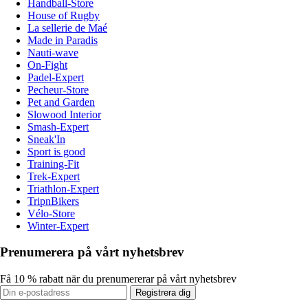
Handball-Store
House of Rugby
La sellerie de Maé
Made in Paradis
Nauti-wave
On-Fight
Padel-Expert
Pecheur-Store
Pet and Garden
Slowood Interior
Smash-Expert
Sneak'In
Sport is good
Training-Fit
Trek-Expert
Triathlon-Expert
TripnBikers
Vélo-Store
Winter-Expert
Prenumerera på vårt nyhetsbrev
Få 10 % rabatt när du prenumererar på vårt nyhetsbrev
Registrera dig