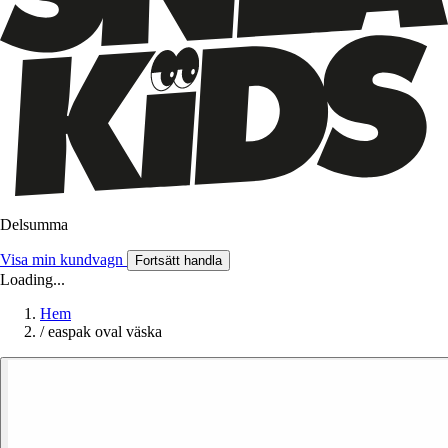
Delsumma
Visa min kundvagn
Fortsätt handla
Loading...
Hem
/
easpak oval väska