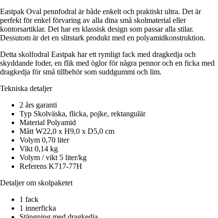
Eastpak Oval pennfodral är både enkelt och praktiskt ultra. Det är
perfekt för enkel förvaring av alla dina små skolmaterial eller
kontorsartiklar. Det har en klassisk design som passar alla stilar.
Dessutom är det en slitstark produkt med en polyamidkonstruktion.
Detta skolfodral Eastpak har ett rymligt fack med dragkedja och
skyddande foder, en flik med öglor för några pennor och en ficka med
dragkedja för små tillbehör som suddgummi och lim.
Tekniska detaljer
2 års garanti
Typ Skolväska, flicka, pojke, rektangulär
Material Polyamid
Mått W22,0 x H9,0 x D5,0 cm
Volym 0,70 liter
Vikt 0,14 kg
Volym / vikt 5 liter/kg
Referens K717-77H
Detaljer om skolpaketet
1 fack
1 innerficka
Stängning med dragkedja