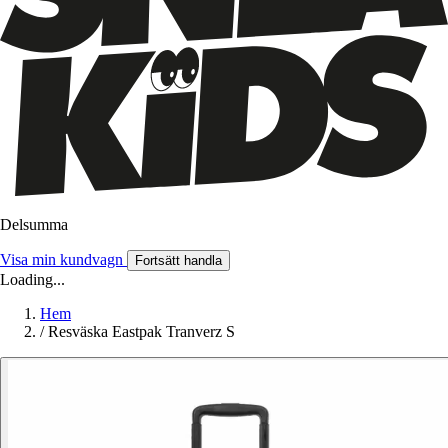
Delsumma
Visa min kundvagn
Fortsätt handla
Loading...
Hem
/
Resväska Eastpak Tranverz S