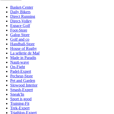
Basket-Center
Daily Bikers
Direct Running
Direct-Volley
Espace Golf
Foot-Store
Galop Store
Golf and co
Handball-Store
House of Rugby
La sellerie de Maé
Made in Paradis
Nauti-wave
On-Fight
Padel-Expert
Pecheur-Store
Pet and Garden
Slowood Interior
Smash-Expert
Sneak'In
Sport is good
Training-Fit
Trek-Expert
Triathlon-Expert