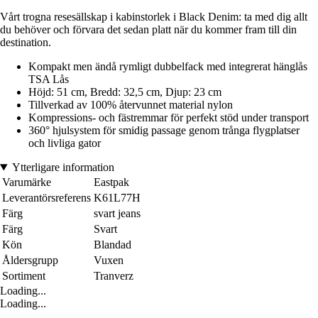
Vårt trogna resesällskap i kabinstorlek i Black Denim: ta med dig allt
du behöver och förvara det sedan platt när du kommer fram till din
destination.
Kompakt men ändå rymligt dubbelfack med integrerat hänglås
TSA Lås
Höjd: 51 cm, Bredd: 32,5 cm, Djup: 23 cm
Tillverkad av 100% återvunnet material nylon
Kompressions- och fästremmar för perfekt stöd under transport
360° hjulsystem för smidig passage genom trånga flygplatser
och livliga gator
Ytterligare information
Varumärke
Eastpak
Leverantörsreferens
K61L77H
Färg
svart jeans
Färg
Svart
Kön
Blandad
Åldersgrupp
Vuxen
Sortiment
Tranverz
Loading...
Loading...