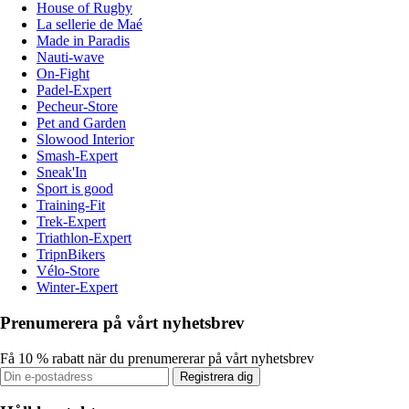
House of Rugby
La sellerie de Maé
Made in Paradis
Nauti-wave
On-Fight
Padel-Expert
Pecheur-Store
Pet and Garden
Slowood Interior
Smash-Expert
Sneak'In
Sport is good
Training-Fit
Trek-Expert
Triathlon-Expert
TripnBikers
Vélo-Store
Winter-Expert
Prenumerera på vårt nyhetsbrev
Få 10 % rabatt när du prenumererar på vårt nyhetsbrev
Registrera dig