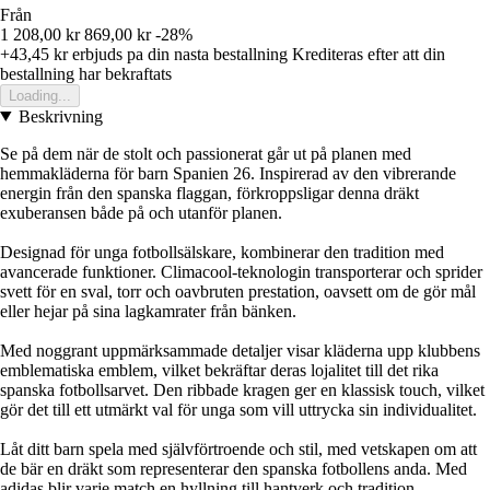
Från
1 208,00 kr
869,00 kr
-28%
+43,45 kr
erbjuds pa din nasta bestallning
Krediteras efter att din
bestallning har bekraftats
Loading...
Beskrivning
Se på dem när de stolt och passionerat går ut på planen med
hemmakläderna för barn Spanien 26. Inspirerad av den vibrerande
energin från den spanska flaggan, förkroppsligar denna dräkt
exuberansen både på och utanför planen.
Designad för unga fotbollsälskare, kombinerar den tradition med
avancerade funktioner. Climacool-teknologin transporterar och sprider
svett för en sval, torr och oavbruten prestation, oavsett om de gör mål
eller hejar på sina lagkamrater från bänken.
Med noggrant uppmärksammade detaljer visar kläderna upp klubbens
emblematiska emblem, vilket bekräftar deras lojalitet till det rika
spanska fotbollsarvet. Den ribbade kragen ger en klassisk touch, vilket
gör det till ett utmärkt val för unga som vill uttrycka sin individualitet.
Låt ditt barn spela med självförtroende och stil, med vetskapen om att
de bär en dräkt som representerar den spanska fotbollens anda. Med
adidas blir varje match en hyllning till hantverk och tradition.