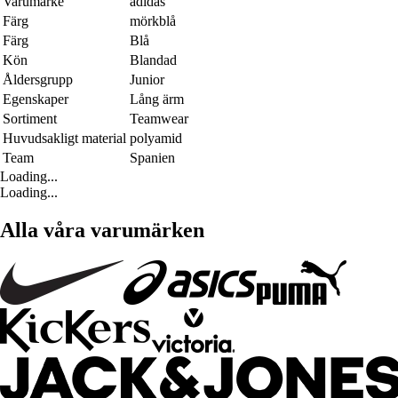
Varumärke
adidas
Färg
mörkblå
Färg
Blå
Kön
Blandad
Åldersgrupp
Junior
Egenskaper
Lång ärm
Sortiment
Teamwear
Huvudsakligt material
polyamid
Team
Spanien
Loading...
Loading...
Alla våra varumärken