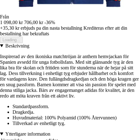
Från
1 098,00 kr
706,00 kr
-36%
+35,30 kr
erbjuds pa din nasta bestallning
Krediteras efter att din
bestallning har bekraftats
Loading...
Beskrivning
Inspirerad av den ikoniska matchtröjan är anthem hemvjackan för
Spanien avsedd för unga fotbollsfans. Med sitt glänsande tyg är den
lika bra för skolan och fritiden som för stunderna när de hejar på sitt
lag. Dess tillverkning i enhetligt tyg erbjuder hållbarhet och komfort
för vardagens krav. Den fullängdsdragkedjan och den höga kragen ger
en snug passform. Barnen kommer att visa sin passion för spelet med
denna stiliga jacka. Bärs av engagemanget adidas för kvalitet, är den
redo att möta kraven från ett aktivt liv.
Standardpassform.
Dragkedja.
Huvudmaterial: 100% Polyamid (100% Återvunnen)
Tillverkad av enhetligt tyg.
Ytterligare information