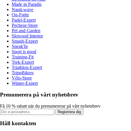
Made in Paradis
Nauti-wave
On-Fight
Padel-Expert
Pecheur-Store
Pet and Garden
Slowood Interior
Smash-Expert
Sneak'In
Sport is good
Training-Fit
Trek-Expert
Triathlon-Expert
TripnBikers
Vélo-Store
Winter-Expert
Prenumerera på vårt nyhetsbrev
Få 10 % rabatt när du prenumererar på vårt nyhetsbrev
Registrera dig
Håll kontakten