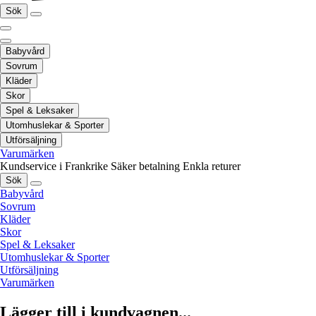
Sök
Babyvård
Sovrum
Kläder
Skor
Spel & Leksaker
Utomhuslekar & Sporter
Utförsäljning
Varumärken
Kundservice i Frankrike
Säker betalning
Enkla returer
Sök
Babyvård
Sovrum
Kläder
Skor
Spel & Leksaker
Utomhuslekar & Sporter
Utförsäljning
Varumärken
Lägger till i kundvagnen...