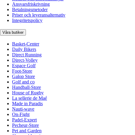
Ansvarsfriskrivning
Betalningsmetoder
Priser och leveransalternativ
Integritetspolicy
Våra butiker
Basket-Center
Daily Bikers
Direct Running
Direct-Volley
Espace Golf
Foot-Store
Galop Store
Golf and co
Handball-Store
House of Rugby
La sellerie de Maé
Made in Paradis
Nauti-wave
On-Fight
Padel-Expert
Pecheur-Store
Pet and Garden