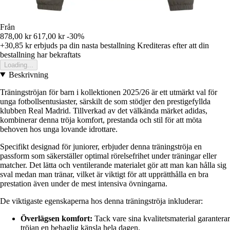
Från
878,00 kr
617,00 kr
-30%
+30,85 kr
erbjuds pa din nasta bestallning
Krediteras efter att din
bestallning har bekraftats
Loading...
Beskrivning
Träningströjan för barn i kollektionen 2025/26 är ett utmärkt val för
unga fotbollsentusiaster, särskilt de som stödjer den prestigefyllda
klubben Real Madrid. Tillverkad av det välkända märket adidas,
kombinerar denna tröja komfort, prestanda och stil för att möta
behoven hos unga lovande idrottare.
Specifikt designad för juniorer, erbjuder denna träningströja en
passform som säkerställer optimal rörelsefrihet under träningar eller
matcher. Det lätta och ventilerande materialet gör att man kan hålla sig
sval medan man tränar, vilket är viktigt för att upprätthålla en bra
prestation även under de mest intensiva övningarna.
De viktigaste egenskaperna hos denna träningströja inkluderar:
Överlägsen komfort:
Tack vare sina kvalitetsmaterial garanterar
tröjan en behaglig känsla hela dagen.