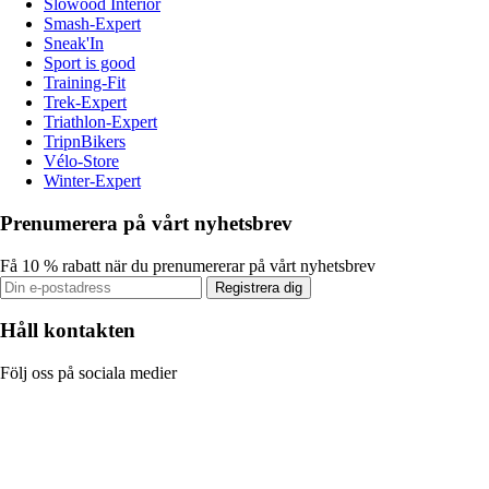
Slowood Interior
Smash-Expert
Sneak'In
Sport is good
Training-Fit
Trek-Expert
Triathlon-Expert
TripnBikers
Vélo-Store
Winter-Expert
Prenumerera på vårt nyhetsbrev
Få 10 % rabatt när du prenumererar på vårt nyhetsbrev
Registrera dig
Håll kontakten
Följ oss på sociala medier