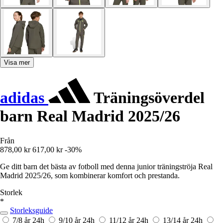
Visa mer
adidas
Träningsöverdel
barn Real Madrid 2025/26
Från
878,00 kr
617,00 kr
-30%
Ge ditt barn det bästa av fotboll med denna junior träningströja Real
Madrid 2025/26, som kombinerar komfort och prestanda.
Storlek
*
Storleksguide
7/8 år
24h
9/10 år
24h
11/12 år
24h
13/14 år
24h