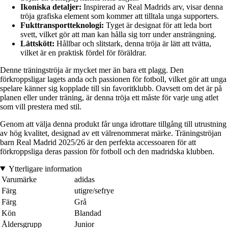
Ikoniska detaljer:
Inspirerad av Real Madrids arv, visar denna
tröja grafiska element som kommer att tilltala unga supporters.
Fukttransportteknologi:
Tyget är designat för att leda bort
svett, vilket gör att man kan hålla sig torr under ansträngning.
Lättskött:
Hållbar och slitstark, denna tröja är lätt att tvätta,
vilket är en praktisk fördel för föräldrar.
Denne träningströja är mycket mer än bara ett plagg. Den
förkroppsligar lagets anda och passionen för fotboll, vilket gör att unga
spelare känner sig kopplade till sin favoritklubb. Oavsett om det är på
planen eller under träning, är denna tröja ett måste för varje ung atlet
som vill prestera med stil.
Genom att välja denna produkt får unga idrottare tillgång till utrustning
av hög kvalitet, designad av ett välrenommerat märke. Träningströjan
barn Real Madrid 2025/26 är den perfekta accessoaren för att
förkroppsliga deras passion för fotboll och den madridska klubben.
Ytterligare information
Varumärke
adidas
Färg
utigre/sefrye
Färg
Grå
Kön
Blandad
Åldersgrupp
Junior