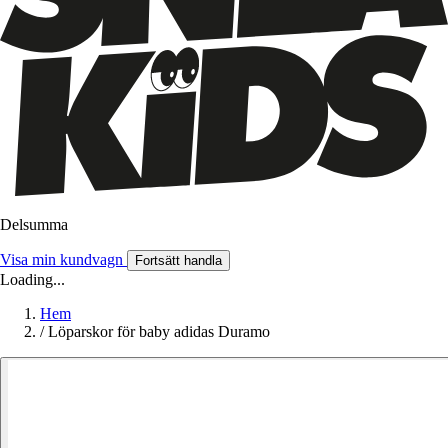
Delsumma
Visa min kundvagn
Fortsätt handla
Loading...
Hem
/
Löparskor för baby adidas Duramo