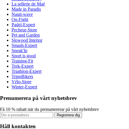
La sellerie de Maé
Made in Paradis
Nauti-wave
On-Fight
Padel-Expert
Pecheur-Store
Pet and Garden
Slowood Interior
Smash-Expert
Sneak'In
Sport is good
Training-Fit
Trek-Expert
Triathlon-Expert
TripnBikers
Vélo-Store
Winter-Expert
Prenumerera på vårt nyhetsbrev
Få 10 % rabatt när du prenumererar på vårt nyhetsbrev
Registrera dig
Håll kontakten