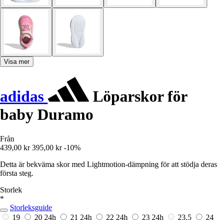
Visa mer
adidas
Löparskor för
baby Duramo
Från
439,00 kr
395,00 kr
-10%
Detta är bekväma skor med Lightmotion-dämpning för att stödja deras
första steg.
Storlek
*
Storleksguide
19
20
24h
21
24h
22
24h
23
24h
23,5
24