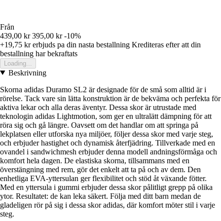
Från
439,00 kr
395,00 kr
-10%
+19,75 kr
erbjuds pa din nasta bestallning
Krediteras efter att din
bestallning har bekraftats
Loading...
Beskrivning
Skorna adidas Duramo SL2 är designade för de små som alltid är i
rörelse. Tack vare sin lätta konstruktion är de bekväma och perfekta för
aktiva lekar och alla deras äventyr. Dessa skor är utrustade med
teknologin adidas Lightmotion, som ger en ultralätt dämpning för att
röra sig och gå längre. Oavsett om det handlar om att springa på
lekplatsen eller utforska nya miljöer, följer dessa skor med varje steg,
och erbjuder hastighet och dynamisk återfjädring. Tillverkade med en
ovandel i sandwichmesh erbjuder denna modell andningsförmåga och
komfort hela dagen. De elastiska skorna, tillsammans med en
överstängning med rem, gör det enkelt att ta på och av dem. Den
enhetliga EVA-yttersulan ger flexibilitet och stöd åt växande fötter.
Med en yttersula i gummi erbjuder dessa skor pålitligt grepp på olika
ytor. Resultatet: de kan leka säkert. Följa med ditt barn medan de
gladeligen rör på sig i dessa skor adidas, där komfort möter stil i varje
steg.