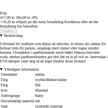
Från
417,00 kr
384,00 kr
-8%
+19,20 kr
erbjuds pa din nasta bestallning
Krediteras efter att din
bestallning har bekraftats
Loading...
Beskrivning
Utformad för småbarn som älskar att utforska, är denna sko adidas för
bebisar redo för parken, umgänge med vänner eller lugna stunder
hemma. Ovandelen i snabbtorkande mesh håller fötterna bekvämt
svala, medan kardborrebanden gör den lätt att ta på och av. Innersulan i
EVA dämpar varje steg så att inget hindrar deras äventyr.
Ytterligare information
Varumärke
adidas
Färg
royblu/dkblue/sslime
Färg
Blå
Kön
Blandad
Åldersgrupp
Baby
Huvudsakligt material
nät
Sula
syntetiskt material