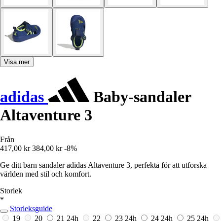
Visa mer
adidas
Baby-sandaler
Altaventure 3
Från
417,00 kr
384,00 kr
-8%
Ge ditt barn sandaler adidas Altaventure 3, perfekta för att utforska
världen med stil och komfort.
Storlek
*
Storleksguide
19
20
21
24h
22
23
24h
24
24h
25
24h