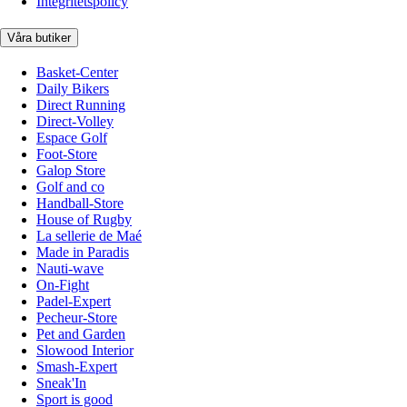
Integritetspolicy
Våra butiker
Basket-Center
Daily Bikers
Direct Running
Direct-Volley
Espace Golf
Foot-Store
Galop Store
Golf and co
Handball-Store
House of Rugby
La sellerie de Maé
Made in Paradis
Nauti-wave
On-Fight
Padel-Expert
Pecheur-Store
Pet and Garden
Slowood Interior
Smash-Expert
Sneak'In
Sport is good