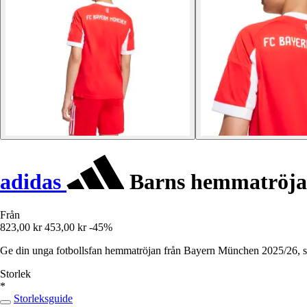
adidas
Barns hemmatröja
Från
823,00 kr
453,00 kr
-45%
Ge din unga fotbollsfan hemmatröjan från Bayern München 2025/26, s
Storlek
*
Storleksguide