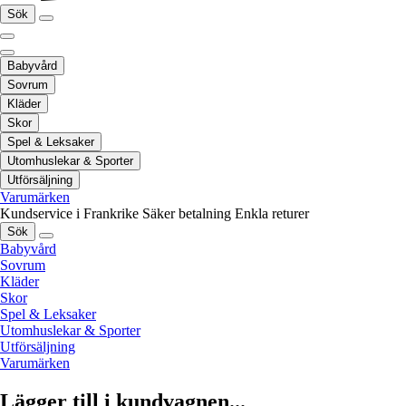
Sök
Babyvård
Sovrum
Kläder
Skor
Spel & Leksaker
Utomhuslekar & Sporter
Utförsäljning
Varumärken
Kundservice i Frankrike
Säker betalning
Enkla returer
Sök
Babyvård
Sovrum
Kläder
Skor
Spel & Leksaker
Utomhuslekar & Sporter
Utförsäljning
Varumärken
Lägger till i kundvagnen...