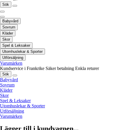
Sök
Babyvård
Sovrum
Kläder
Skor
Spel & Leksaker
Utomhuslekar & Sporter
Utförsäljning
Varumärken
Kundservice i Frankrike
Säker betalning
Enkla returer
Sök
Babyvård
Sovrum
Kläder
Skor
Spel & Leksaker
Utomhuslekar & Sporter
Utförsäljning
Varumärken
Lägger till i kundvagnen...