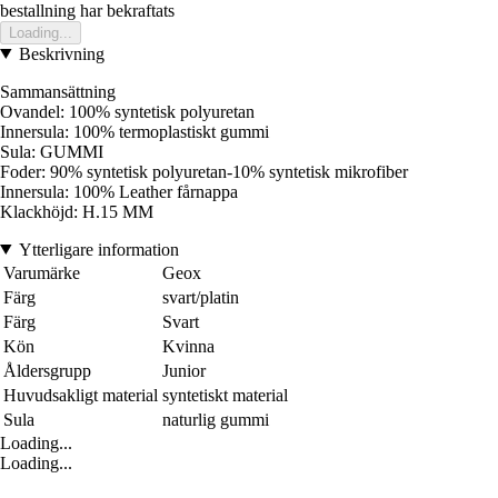
bestallning har bekraftats
Loading...
Beskrivning
Sammansättning
Ovandel: 100% syntetisk polyuretan
Innersula: 100% termoplastiskt gummi
Sula: GUMMI
Foder: 90% syntetisk polyuretan-10% syntetisk mikrofiber
Innersula: 100% Leather fårnappa
Klackhöjd: H.15 MM
Ytterligare information
Varumärke
Geox
Färg
svart/platin
Färg
Svart
Kön
Kvinna
Åldersgrupp
Junior
Huvudsakligt material
syntetiskt material
Sula
naturlig gummi
Loading...
Loading...