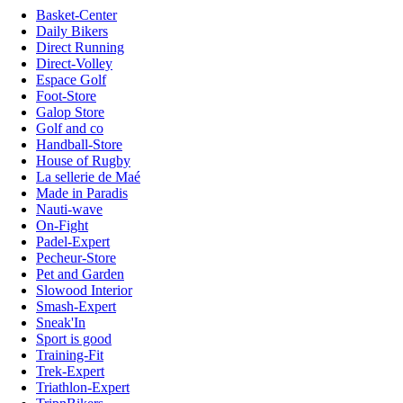
Basket-Center
Daily Bikers
Direct Running
Direct-Volley
Espace Golf
Foot-Store
Galop Store
Golf and co
Handball-Store
House of Rugby
La sellerie de Maé
Made in Paradis
Nauti-wave
On-Fight
Padel-Expert
Pecheur-Store
Pet and Garden
Slowood Interior
Smash-Expert
Sneak'In
Sport is good
Training-Fit
Trek-Expert
Triathlon-Expert