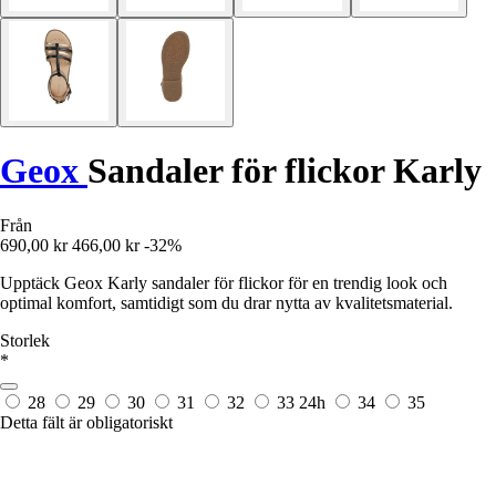
Geox
Sandaler för flickor Karly
Från
690,00 kr
466,00 kr
-32%
Upptäck Geox Karly sandaler för flickor för en trendig look och
optimal komfort, samtidigt som du drar nytta av kvalitetsmaterial.
Storlek
*
28
29
30
31
32
33
24h
34
35
Detta fält är obligatoriskt