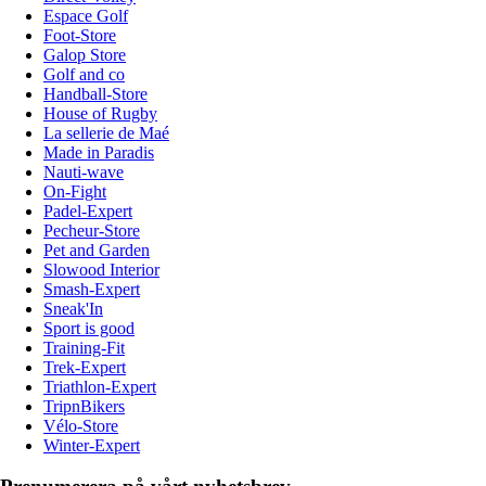
Espace Golf
Foot-Store
Galop Store
Golf and co
Handball-Store
House of Rugby
La sellerie de Maé
Made in Paradis
Nauti-wave
On-Fight
Padel-Expert
Pecheur-Store
Pet and Garden
Slowood Interior
Smash-Expert
Sneak'In
Sport is good
Training-Fit
Trek-Expert
Triathlon-Expert
TripnBikers
Vélo-Store
Winter-Expert