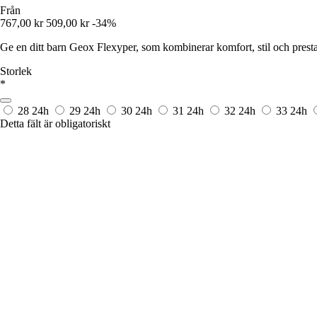
Från
767,00 kr
509,00 kr
-34%
Ge en ditt barn Geox Flexyper, som kombinerar komfort, stil och presta
Storlek
*
28
24h
29
24h
30
24h
31
24h
32
24h
33
24h
Detta fält är obligatoriskt