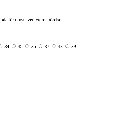
nda för unga äventyrare i rörelse.
34
35
36
37
38
39