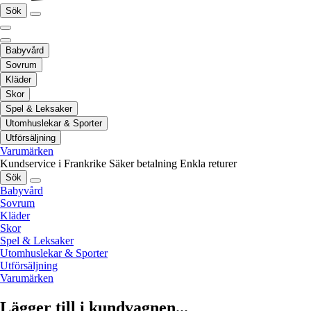
Sök
Babyvård
Sovrum
Kläder
Skor
Spel & Leksaker
Utomhuslekar & Sporter
Utförsäljning
Varumärken
Kundservice i Frankrike
Säker betalning
Enkla returer
Sök
Babyvård
Sovrum
Kläder
Skor
Spel & Leksaker
Utomhuslekar & Sporter
Utförsäljning
Varumärken
Lägger till i kundvagnen...